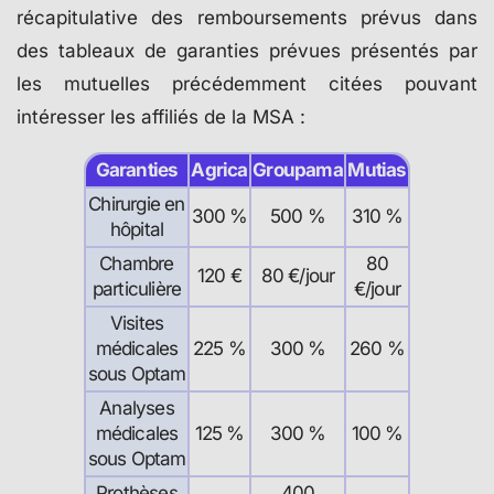
récapitulative des remboursements prévus dans
des tableaux de garanties prévues présentés par
les mutuelles précédemment citées pouvant
intéresser les affiliés de la MSA :
Garanties
Agrica
Groupama
Mutias
Chirurgie en
300 %
500 %
310 %
hôpital
Chambre
80
120 €
80 €/jour
particulière
€/jour
Visites
médicales
225 %
300 %
260 %
sous Optam
Analyses
médicales
125 %
300 %
100 %
sous Optam
Prothèses
400