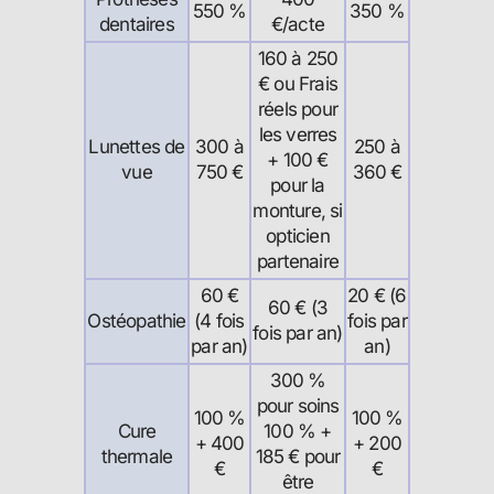
550 %
350 %
dentaires
€/acte
160 à 250
€ ou Frais
réels pour
les verres
Lunettes de
300 à
250 à
+ 100 €
vue
750 €
360 €
pour la
monture, si
opticien
partenaire
60 €
20 € (6
60 € (3
Ostéopathie
(4 fois
fois par
fois par an)
par an)
an)
300 %
pour soins
100 %
100 %
Cure
100 % +
+ 400
+ 200
thermale
185 € pour
€
€
être