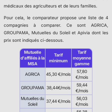
médicaux des agriculteurs et de leurs familles.
Pour cela, le comparateur propose une liste de 4
compagnies à comparer. Ce sont AGRICA,
GROUPAMA, Mutuelles du Soleil et Apivia dont les
prix sont indiqués ci-dessous.
Mutuelle
Tarif
Tarif
d'affiliés à la
moyenne
minimum
MSA
gamme
57,80
AGRICA
45,30 €/mois
€/mois
59,44
GROUPAMA
38,44€/mois
€/mois
Mutuelles du
56,03
37,44 €/mois
Soleil
€/mois