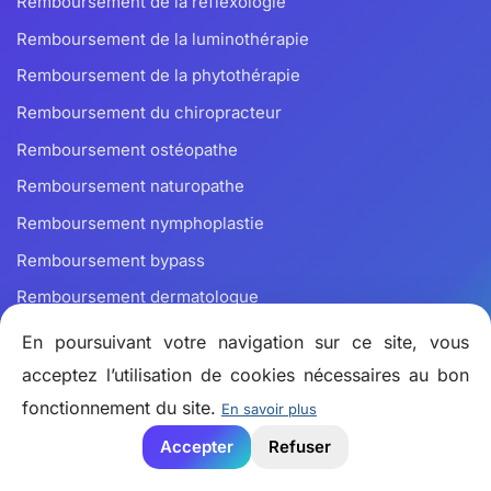
Remboursement de la réflexologie
Remboursement de la luminothérapie
Remboursement de la phytothérapie
Remboursement du chiropracteur
Remboursement ostéopathe
Remboursement naturopathe
Remboursement nymphoplastie
Remboursement bypass
Remboursement dermatologue
Remboursement d’une liposuccion
En poursuivant votre navigation sur ce site, vous
Remboursement de la psychothérapie
acceptez l’utilisation de cookies nécessaires au bon
fonctionnement du site.
Remboursement des bas de contention
En savoir plus
Remboursement d’une prothèse capillaire
Accepter
Refuser
Remboursement des semelles orthopédiques