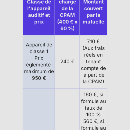
Classe de
charge
Montant
l'appareil
de la
couvert
auditif et
CPAM
par la
prix
(400 € x
mutuelle
60 %)
710 €
Appareil de
(Aux frais
classe 1
réels en
Prix
240 €
tenant
règlementé :
compte de
maximum de
la part de
950 €
la CPAM)
160 €, si
formule au
taux de
100 %
560 €, si
formule au